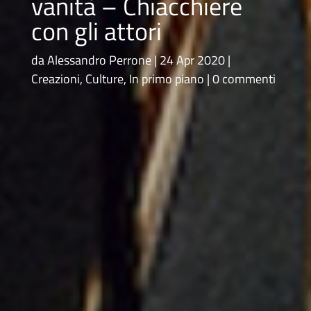
vanità – Chiacchiere
con gli attori
da
Alessandro Perrone
24 Apr 2020
Creazioni
,
Culture
,
In primo piano
0 commenti