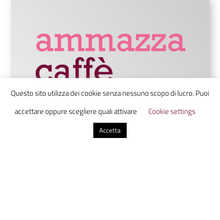
Questo sito utilizza dei cookie senza nessuno scopo di lucro. Puoi
accettare oppure scegliere quali attivare
Cookie settings
Ammazzacaffè è un laboratorio di
Accetta
comunicazione digitale che unisce studenti
da tutta Italia in uno luogo virtuale dove
scoprire, discutere e condividere
informazione con uno sguardo sul presente
dal futuro.