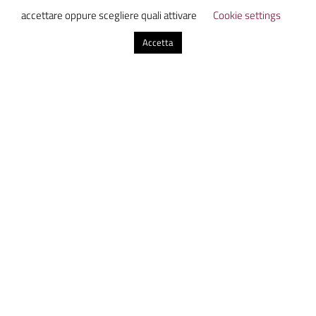
scoprire, discutere e condividere
accettare oppure scegliere quali attivare
Cookie settings
informazione con uno sguardo sul presente
Accetta
dal futuro.
Altri articoli