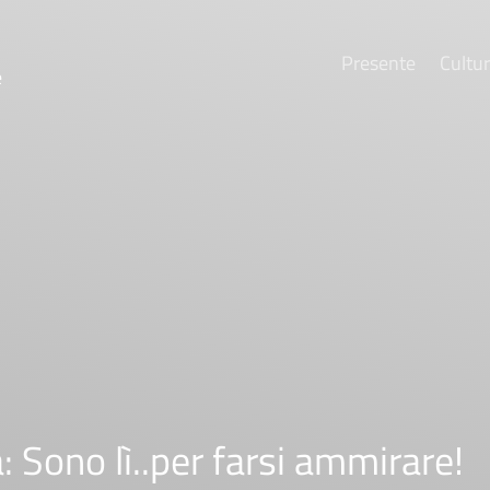
Presente
Cultu
e
 Sono lì..per farsi ammirare!