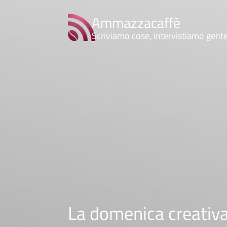
Ammazzacaffè
Scriviamo cose, intervistiamo gent
La domenica creativa: