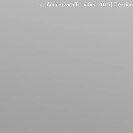
da
Ammazzacaffe
4 Gen 2015
Creazion