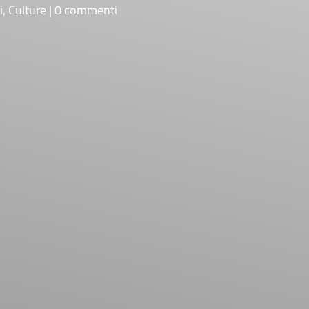
i
,
Culture
0 commenti