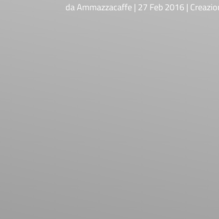
da
Ammazzacaffe
27 Feb 2016
Creazio