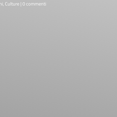
ni
,
Culture
0 commenti