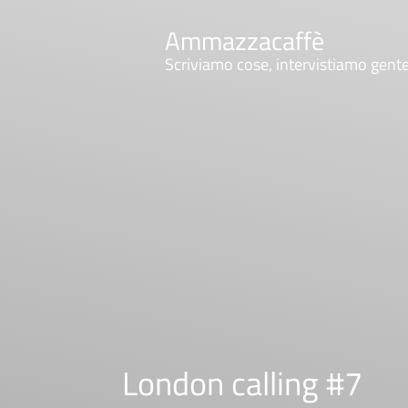
Ammazzacaffè
Scriviamo cose, intervistiamo gent
London calling #7