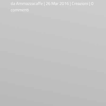
da
Ammazzacaffe
26 Mar 2016
Creazioni
0
commenti