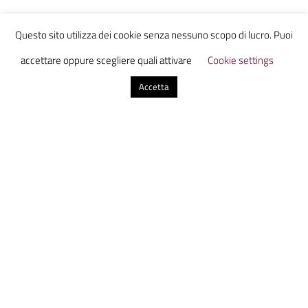
Invia un commento
Questo sito utilizza dei cookie senza nessuno scopo di lucro. Puoi
Il tuo indirizzo email non sarà pubblicato.
I campi
accettare oppure scegliere quali attivare
Cookie settings
obbligatori sono contrassegnati
*
Accetta