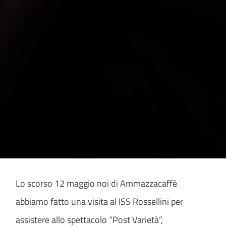
Lo scorso 12 maggio noi di Ammazzacaffè
abbiamo fatto una visita al ISS Rossellini per
assistere allo spettacolo “Post Varietà”,