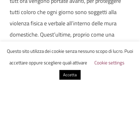
tutt’ora vengono portate avanti, per proteggere
tutti coloro che ogni giorno sono soggetti alla
violenza fisica e verbale all’interno delle mura
domestiche. Quest’ultime, proprio come una
prigione, “uccidono” psicologicamente, e non solo,
Questo sito utilizza dei cookie senza nessuno scopo di lucro. Puoi
una persona; in alcuni casi con conseguenze
accettare oppure scegliere quali attivare
Cookie settings
irreversibili. La serie sottolinea più volte, tramite le
Accetta
storie di molti detenuti tra cui Gemma Doria e
Gianni, che un qualsiasi tipo di amore che usi la
violenza o che faccia del male non può definirsi
tale, in quanto
L’amore non colpisce in faccia mai…