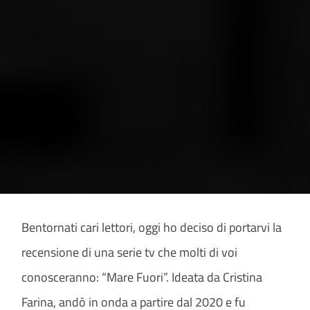
Bentornati cari lettori, oggi ho deciso di portarvi la
recensione di una serie tv che molti di voi
conosceranno: “Mare Fuori”. Ideata da Cristina
Farina, andò in onda a partire dal 2020 e fu