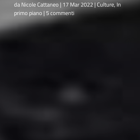
da
Nicole Cattaneo
17 Mar 2022
Culture
,
In
primo piano
5 commenti