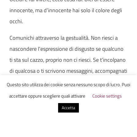
innocente, ma d’innocente hai solo il colore degli
occhi.
Comunichi attraverso la gestualità. Non riesci a
nascondere l’espressione di disgusto se qualcuno
ti sta sul cazzo, proprio non ci riesci. Se t’incolpano
di qualcosa o ti scrivono messaggini, accompagnati
da meravigliose emoji, carichi d’invidia, tu sai come
Questo sito utilizza dei cookie senza nessuno scopo di lucro. Puoi
ridurli in brandelli. È inutile fingere, io ti conosco.
accettare oppure scegliere quali attivare
Cookie settings
So come agisci, e ti piace ricordare a tutti che prima
Accetta
di una tempesta c’è la quiete.
Silenziosa come un gufo e letale come un cobra.