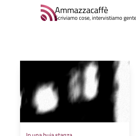
Ammazzacaffè
Scriviamo cose, intervistiamo gent
In una buia stanza