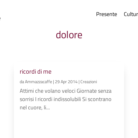
Presente
Cultu
e
dolore
ricordi di me
da
Ammazzacaffe
|
29 Apr 2014
|
Creazioni
Attimi che volano veloci Giornate senza
sorrisi I ricordi indissolubili Si scontrano
nel cuore, li...