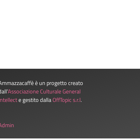
Ammazzacaffè è un progetto creato
dall’
Associazione Culturale General
Intellect
e gestito dalla
OffTopic s.r.l
.
Admin