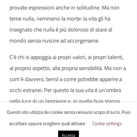
provate espressioni anche in solitudine. Ma non
teme nulla, nemmeno la morte: la vita gli ha
insegnato che nulla è più doloroso di stare al
mondo senza riuscire ad accorgersene.
C’è chi si appoggia ai propri valori, ai propri talenti,
al proprio aspetto, alla propria sensibilità. Ma non a
com’è davvero, bensì a come potrebbe apparire a
occhi estranei. Per questo la sua vita è un’ombra
nella luce di un lampione e, in quella buia stanza
rischiarata dalla notte, celato agli sguardi, affronta
Questo sito utilizza dei cookie senza nessuno scopo di lucro. Puoi
i propri valori, i propri talenti, il proprio aspetto, la
accettare oppure scegliere quali attivare
Cookie settings
propria sensibilità, e li guarda mentre, lentamente,
Accetta