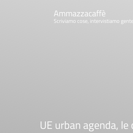
Ammazzacaffè
Scriviamo cose, intervistiamo gent
UE urban agenda, le c