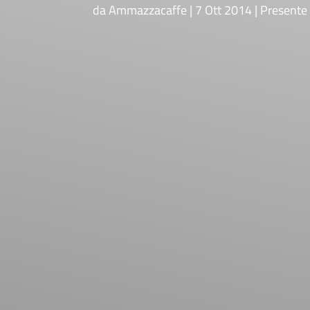
da
Ammazzacaffe
7 Ott 2014
Presente