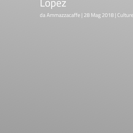
Lopez
da
Ammazzacaffe
28 Mag 2018
Cultur