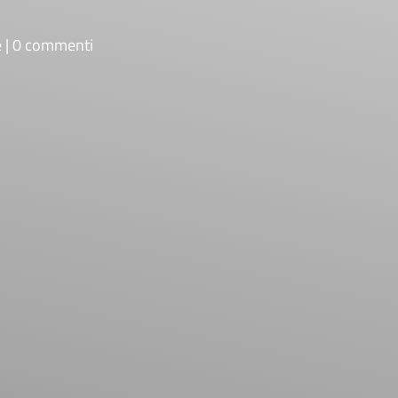
e
0 commenti