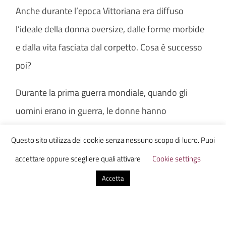
Anche durante l’epoca Vittoriana era diffuso
l’ideale della donna oversize, dalle forme morbide
e dalla vita fasciata dal corpetto. Cosa è successo
poi?
Durante la prima guerra mondiale, quando gli
uomini erano in guerra, le donne hanno
inevitabilmente dovuto svolgere molte più attività,
Questo sito utilizza dei cookie senza nessuno scopo di lucro. Puoi
iniziando a sviluppare di conseguenza una certa
accettare oppure scegliere quali attivare
Cookie settings
indipendenza economica. Essendo il patriarcato
Accetta
vigente contrario a tale “novità” fu creato un
canone estetico abbastanza irraggiungibile e offerti
dei “rimedi” per poter cambiare il corpo e spendere