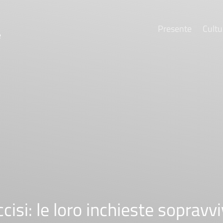
Presente
Cultu
e
ccisi: le loro inchieste sopravv