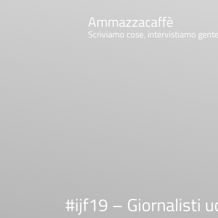
Ammazzacaffè
Scriviamo cose, intervistiamo gent
#ijf19 – Giornalisti u