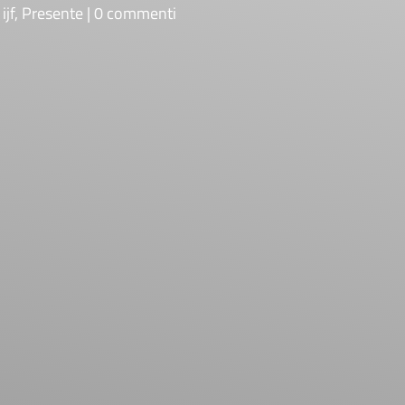
,
ijf
,
Presente
0 commenti