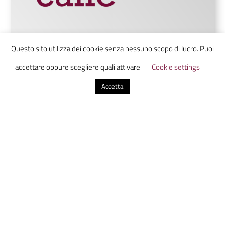
Questo sito utilizza dei cookie senza nessuno scopo di lucro. Puoi
Ammazzacaffè è un laboratorio di
accettare oppure scegliere quali attivare
Cookie settings
comunicazione digitale che unisce studenti
Accetta
da tutta Italia in uno luogo virtuale dove
scoprire, discutere e condividere
informazione con uno sguardo sul presente
dal futuro.
Altri articoli