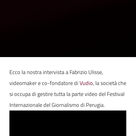
Ecco la nostra intervista a Fabrizio Ulisse,
videomaker e co-fondatore di
Vudio
, la società che
si occupa di gestire tutta la parte video del Festival
Internazionale del Giornalismo di Perugia.