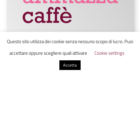
Questo sito utilizza dei cookie senza nessuno scopo di lucro. Puoi
Ammazzacaffè è un laboratorio di
accettare oppure scegliere quali attivare
Cookie settings
comunicazione digitale che unisce studenti
Accetta
da tutta Italia in uno luogo virtuale dove
scoprire, discutere e condividere
informazione con uno sguardo sul presente
dal futuro.