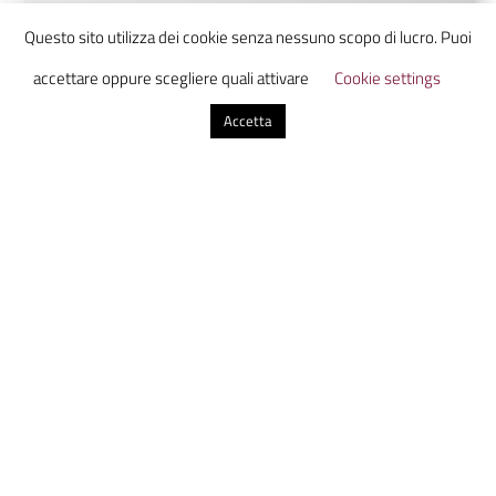
Ammazzacaffè è un laboratorio di
Questo sito utilizza dei cookie senza nessuno scopo di lucro. Puoi
comunicazione digitale che unisce studenti
accettare oppure scegliere quali attivare
Cookie settings
da tutta Italia in uno luogo virtuale dove
Accetta
scoprire, discutere e condividere
informazione con uno sguardo sul presente
dal futuro.
Altri articoli