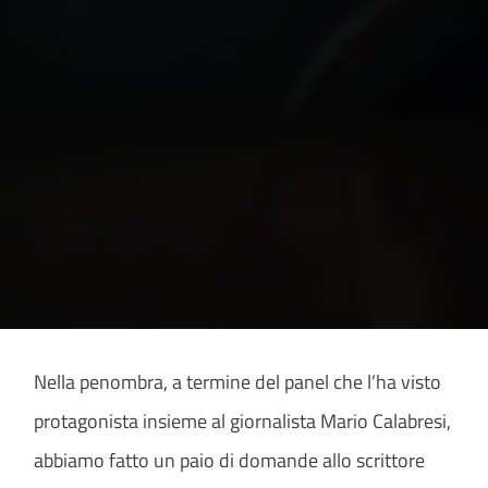
Nella penombra, a termine del panel che l’ha visto
protagonista insieme al giornalista Mario Calabresi,
abbiamo fatto un paio di domande allo scrittore