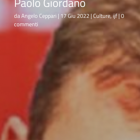
Paolo Giordano
da
Angelo Ceppari
17 Giu 2022
Culture
,
ijf
0
commenti