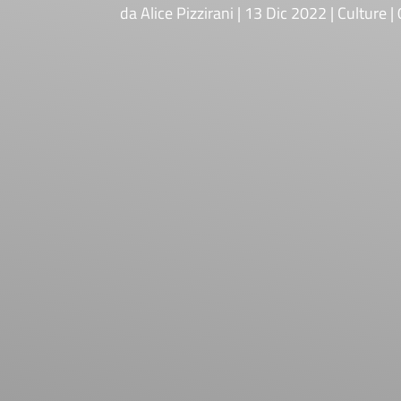
da
Alice Pizzirani
13 Dic 2022
Culture