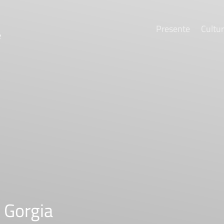
Presente
Cultu
e
i Gorgia