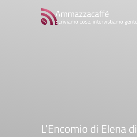
Ammazzacaffè
Scriviamo cose, intervistiamo gent
L’Encomio di Elena d