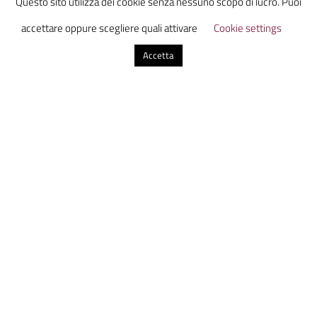
Questo sito utilizza dei cookie senza nessuno scopo di lucro. Puoi
nuovi sguardi, nuove domande e una mente più
accettare oppure scegliere quali attivare
Cookie settings
aperta. E forse è proprio questo il potere più grande
Accetta
del viaggio: non cambiare il mondo intorno a noi,
ma cambiare il modo in cui scegliamo di guardarlo.
Il viaggio ci insegna a vedere le cose con occhi
nuovi, a essere più aperti e più consapevoli della
complessità del mondo. E quando torniamo a casa,
portiamo con noi queste nuove prospettive, pronti
a vivere la vita con maggiore intensità e a scoprire
nuove cose su noi stessi e sul mondo che ci
circonda.
Sanja Mandolini