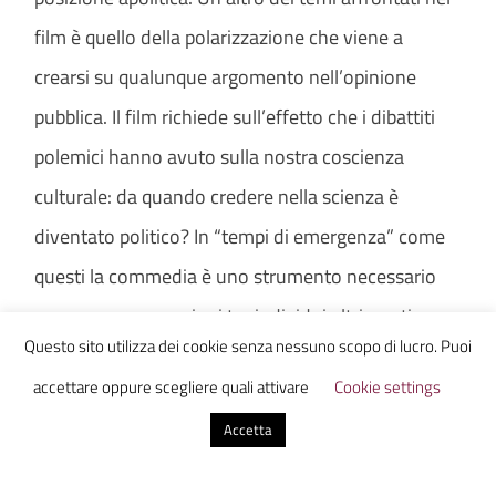
film è quello della polarizzazione che viene a
crearsi su qualunque argomento nell’opinione
pubblica. Il film richiede sull’effetto che i dibattiti
polemici hanno avuto sulla nostra coscienza
culturale: da quando credere nella scienza è
diventato politico? In “tempi di emergenza” come
questi la commedia è uno strumento necessario
per creare connessioni tra individui altrimenti
Questo sito utilizza dei cookie senza nessuno scopo di lucro. Puoi
divisi. Il film suggerisce che se possiamo ridere un
accettare oppure scegliere quali attivare
Cookie settings
po’ di noi stessi e riconoscere i nostri fallimenti,
Accetta
allora possiamo superare noi stessi e le divisioni
artificiali per poi risolvere i problemi