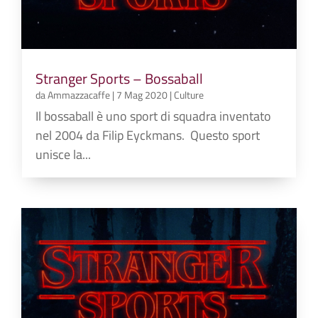
Stranger Sports – Bossaball
da
Ammazzacaffe
|
7 Mag 2020
|
Culture
Il bossaball è uno sport di squadra inventato
nel 2004 da Filip Eyckmans. Questo sport
unisce la...