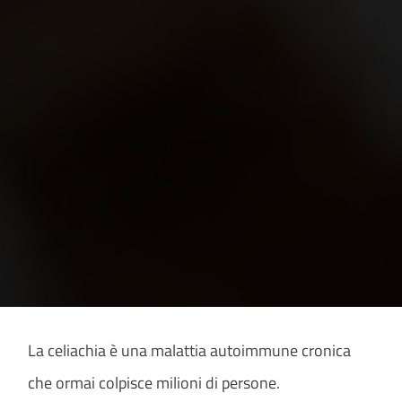
La celiachia è una malattia autoimmune cronica
che ormai colpisce milioni di persone.