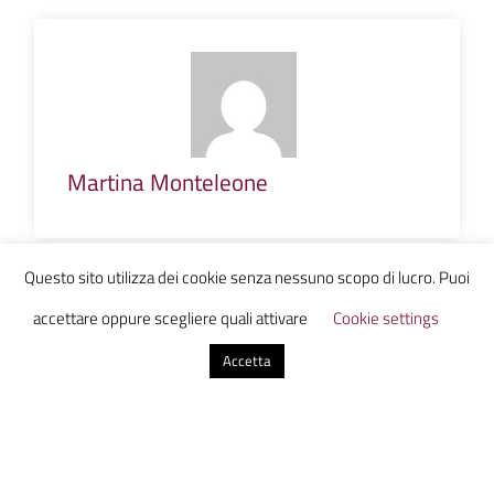
Martina Monteleone
Questo sito utilizza dei cookie senza nessuno scopo di lucro. Puoi
0 commenti
accettare oppure scegliere quali attivare
Cookie settings
Accetta
Invia un commento
Il tuo indirizzo email non sarà pubblicato.
I campi
obbligatori sono contrassegnati
*