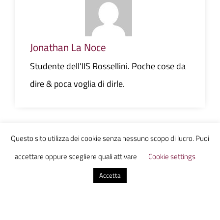
Jonathan La Noce
Studente dell'IIS Rossellini. Poche cose da
dire & poca voglia di dirle.
0 commenti
Questo sito utilizza dei cookie senza nessuno scopo di lucro. Puoi
accettare oppure scegliere quali attivare
Cookie settings
Invia un commento
Accetta
Il tuo indirizzo email non sarà pubblicato.
I campi
obbligatori sono contrassegnati
*