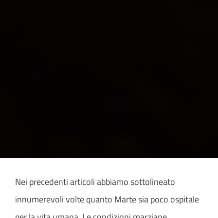
Nei precedenti articoli abbiamo sottolineato
innumerevoli volte quanto Marte sia poco ospitale
per la vita umana. Le condizioni marziane