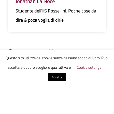
Jonathan La Noce
Studente dell'IIS Rossellini. Poche cose da
dire & poca voglia di dirle.
0 commenti
Questo sito utilizza dei cookie senza nessuno scopo di lucro. Puoi
Invia un commento
accettare oppure scegliere quali attivare
Cookie settings
Il tuo indirizzo email non sarà pubblicato.
I campi
Accetta
obbligatori sono contrassegnati
*