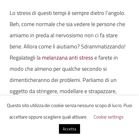
Lo stress di questi tempi è sempre dietro l’angolo.
Beh, come normale che sia vedere le persone che
amiamo in preda al nervosismo non ci fa stare
bene. Allora come li aiutiamo? Sdrammatizzando!
Regalategli la
melanzana anti stress
e farete in
modo che almeno per qualche secondo si
dimenticheranno dei problemi. Parliamo di un
oggetto da stringere, modellare e strapazzare,
perfetto per combattere la tensione.
Questo sito utilizza dei cookie senza nessuno scopo di lucro. Puoi
9) Set Cioccolato Rock & Roll (9,95€)
accettare oppure scegliere quali attivare
Cookie settings
Accetta