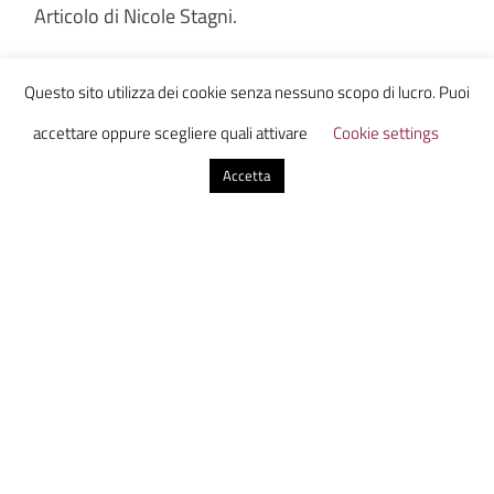
Articolo di Nicole Stagni.
Questo sito utilizza dei cookie senza nessuno scopo di lucro. Puoi
accettare oppure scegliere quali attivare
Cookie settings
Accetta
Nicole Stagni
1 commento
adriano stagni
il 26 Febbraio 2025 alle 19:06
Grazie Nicole per avermi inviato il tuo