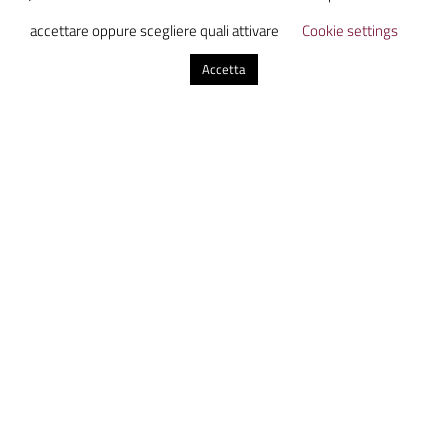
accettare oppure scegliere quali attivare
Cookie settings
Accetta
Ammazzacaffè è un laboratorio di
comunicazione digitale che unisce studenti
da tutta Italia in uno luogo virtuale dove
scoprire, discutere e condividere
informazione con uno sguardo sul presente
dal futuro.