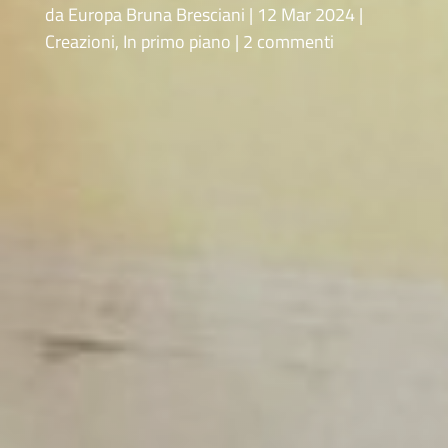
da
Europa Bruna Bresciani
12 Mar 2024
Creazioni
,
In primo piano
2 commenti