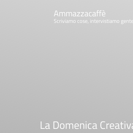
Ammazzacaffè
Scriviamo cose, intervistiamo gent
La Domenica Creativa