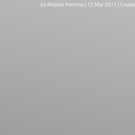
da
Matteo Perrone
12 Mar 2017
Creazi