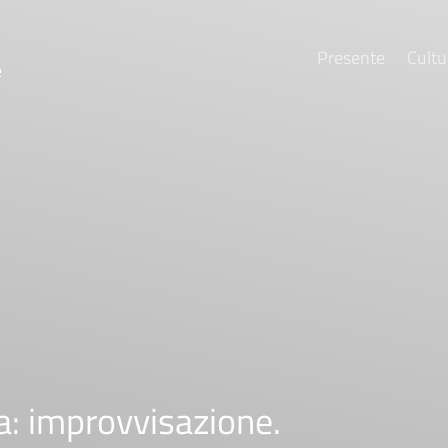
Presente
Cultu
e
: improvvisazione.