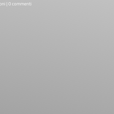
oni
0 commenti