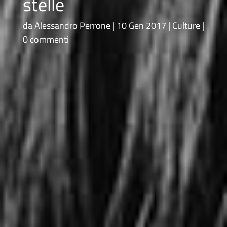
stelle
da
Alessandro Perrone
10 Gen 2017
Culture
0 commenti