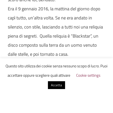
Era il 9 gennaio 2016, la mattina del giorno dopo
capì tutto, un’altra volta. Se ne era andato in
silenzio, con stile, lasciando a tutti noi una reliquia
piena di segreti. Quella reliquia è “Blackstar”, un
disco composto sulla terra da un uomo venuto
dalle stelle, e poi tornato a casa.
Questo sito utilizza dei cookie senza nessuno scopo di lucro. Puoi
Daniele
accettare oppure scegliere quali attivare
Cookie settings
Put on your red shoes and dance the blues.
Accetta
Come dargli torto. È uno dei tanti consigli che
David Bowie ci ha dato. Io lo vorrei ricordare
sopratutto per questo, per i suoi testi, il suo modo