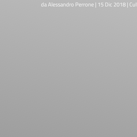
da
Alessandro Perrone
15 Dic 2018
Cul