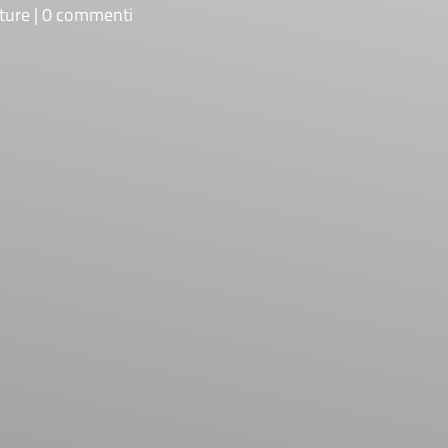
ture
0 commenti