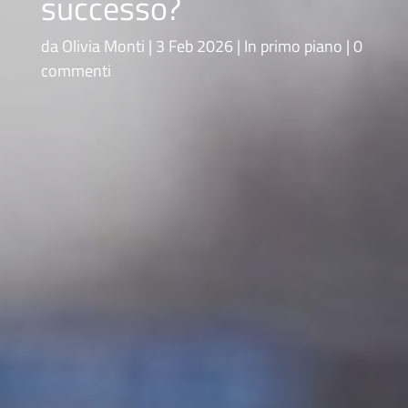
successo?
da
Olivia Monti
3 Feb 2026
In primo piano
0
commenti