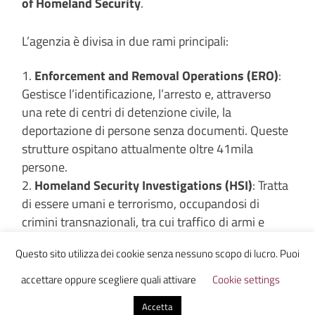
of Homeland Security
.
L’agenzia è divisa in due rami principali:
Enforcement and Removal Operations (ERO)
:
Gestisce l’identificazione, l’arresto e, attraverso
una rete di centri di detenzione civile, la
deportazione di persone senza documenti. Queste
strutture ospitano attualmente oltre 41mila
persone.
Homeland Security Investigations (HSI)
: Tratta
di essere umani e terrorismo, occupandosi di
crimini transnazionali, tra cui traffico di armi e
droga.
Questo sito utilizza dei cookie senza nessuno scopo di lucro. Puoi
L’ICE ha registrato 32.809 arresti nei primi 50 giorni
accettare oppure scegliere quali attivare
Cookie settings
del nuovo mandato sotto l’amministrazione di
Accetta