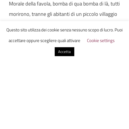
Morale della favola, bomba di qua bomba di là, tutti
morirono, tranne gli abitanti di un piccolo villaggio
nei pressi del Kilimangiaro, che si salvarono grazie
Questo sito utilizza dei cookie senza nessuno scopo di lucro. Puoi
a un trucco: a quanto pare camminare a testa in
accettare oppure scegliere quali attivare
Cookie settings
giù con le mani e non con i piedi impegna così
Accetta
tanto che non si ha tempo per scherzare su nulla.
Da questa piccola comunità dovette svilupparsi di
nuovo tutto il genere umano e così, dopo millenni
di attenta evoluzione e di attenzione verso ciò che
si diceva e si faceva, arriviamo a noi. Le parole, e
soprattutto i fatti, sono importanti ragazzi.
Comunque oggi il 1 aprile come sapete è il giorno
della memoria, un giorno in cui la tradizione di fare