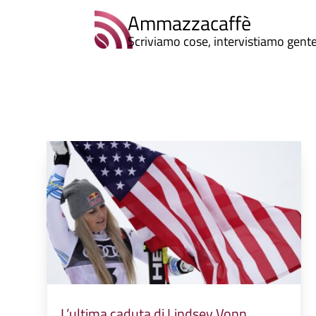
Ammazzacaffè
Scriviamo cose, intervistiamo gent
L’ultima caduta di Lindsey Vonn