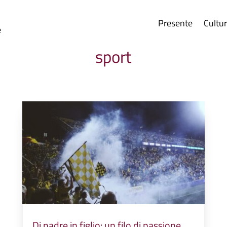
Presente
Cultu
e
sport
Di padre in figlio: un filo di passione