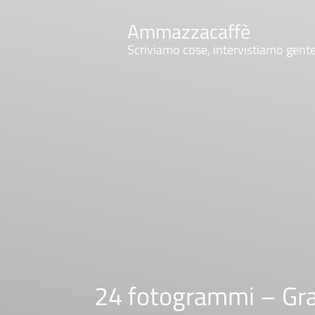
Ammazzacaffè
Scriviamo cose, intervistiamo gent
24 fotogrammi – Gran