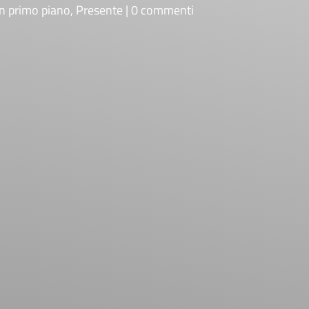
In primo piano
,
Presente
0 commenti