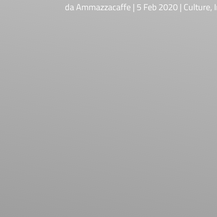
da
Ammazzacaffe
5 Feb 2020
Culture
,