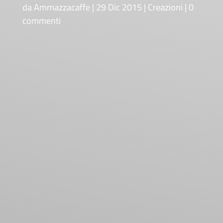
da
Ammazzacaffe
29 Dic 2015
Creazioni
0
commenti