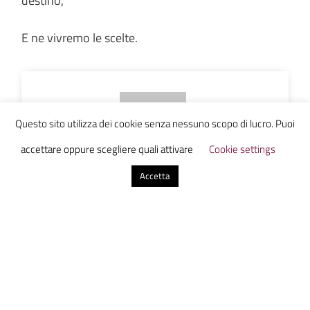
destino,
E ne vivremo le scelte.
Questo sito utilizza dei cookie senza nessuno scopo di lucro. Puoi
accettare oppure scegliere quali attivare
Cookie settings
Europa Bruna Bresciani
Accetta
4 Commenti
Corea
il 19 Gennaio 2024 alle 22:09