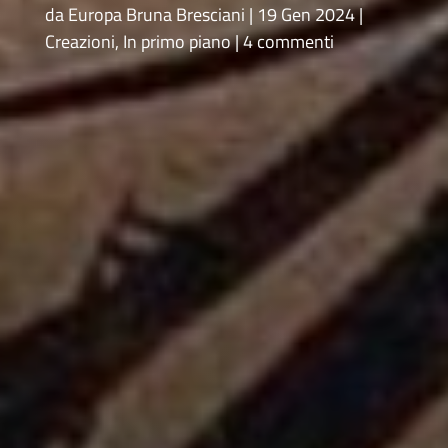
da
Europa Bruna Bresciani
19 Gen 2024
Creazioni
,
In primo piano
4 commenti