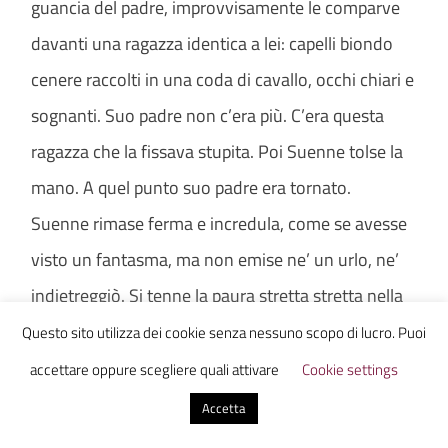
guancia del padre, improvvisamente le comparve
davanti una ragazza identica a lei: capelli biondo
cenere raccolti in una coda di cavallo, occhi chiari e
sognanti. Suo padre non c’era più. C’era questa
ragazza che la fissava stupita. Poi Suenne tolse la
mano. A quel punto suo padre era tornato.
Suenne rimase ferma e incredula, come se avesse
visto un fantasma, ma non emise ne’ un urlo, ne’
indietreggiò. Si tenne la paura stretta stretta nella
sua mente. Corse nella cucina dove la madre e
Questo sito utilizza dei cookie senza nessuno scopo di lucro. Puoi
Cindy, la moglie di suo fratello, chiacchieravano
accettare oppure scegliere quali attivare
Cookie settings
allegramente. Non disse nulla, cercava solo di
Accetta
distrarsi e cancellare quella ragazza dalla mente.