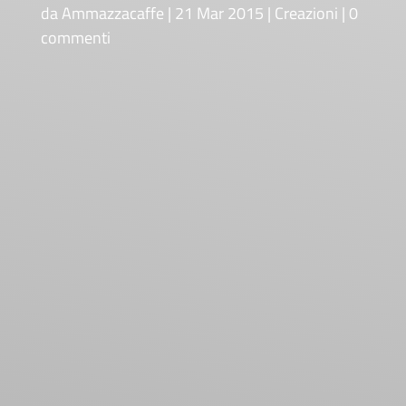
da
Ammazzacaffe
21 Mar 2015
Creazioni
0
commenti