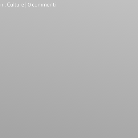
ni
,
Culture
0 commenti