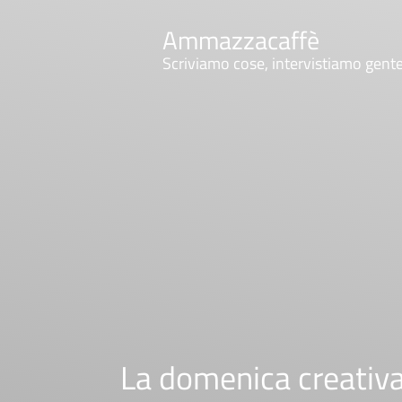
Ammazzacaffè
Scriviamo cose, intervistiamo gent
La domenica creativa: