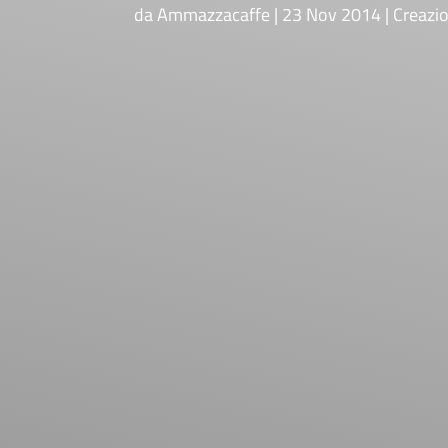
da
Ammazzacaffe
23 Nov 2014
Creazio