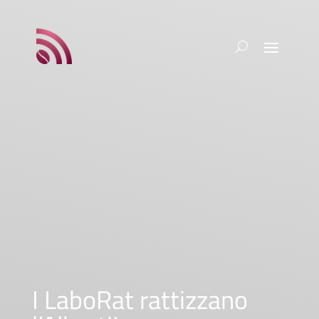
I LaboRat rattizzano