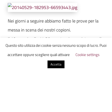
Nei giorni a seguire abbiamo fatto le prove per la
messa in scena dei nostri copioni.
Il 10 maggio alle 14.30, con tensione mista a voglia
Questo sito utilizza dei cookie senza nessuno scopo di lucro. Puoi
di metterci alla prova, è arrivato finalmente il
accettare oppure scegliere quali attivare
Cookie settings
momento di entrare in scena.
Accetta
Durante la rappresentazione alcuni di noi hanno
cambiato il copione, improvvisando battute
diverse; altri ancora nel recitare hanno sbagliato le
parole, ma tutto questo non è bastato a fermare la
nostra determinazione e la nostra voglia di
spingerci sempre oltre.