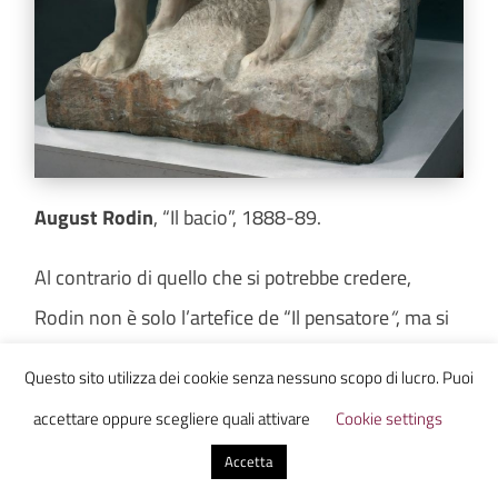
August Rodin
, “Il bacio”, 1888-89.
Al contrario di quello che si potrebbe credere,
Rodin non è solo l’artefice de “Il pensatore
“
, ma si
è dedicato anche all’erotismo. In quest’opera
Questo sito utilizza dei cookie senza nessuno scopo di lucro. Puoi
abbiamo la rappresentazione di un momento
accettare oppure scegliere quali attivare
Cookie settings
indimenticabile per gli appassionati di Dante e della
Accetta
“Divina Commedia”: la storia di Francesca e Paolo,