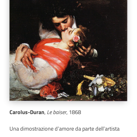
Carolus-Duran
,
Le baiser
, 1868
Una dimostrazione d’amore da parte dell’artista