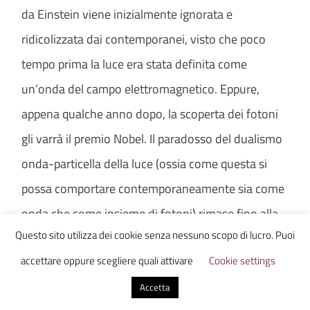
da Einstein viene inizialmente ignorata e
ridicolizzata dai contemporanei, visto che poco
tempo prima la luce era stata definita come
un’onda del campo elettromagnetico. Eppure,
appena qualche anno dopo, la scoperta dei fotoni
gli varrà il premio Nobel. Il paradosso del dualismo
onda-particella della luce (ossia come questa si
possa comportare contemporaneamente sia come
onda che come insieme di fotoni) rimase fino alla
Questo sito utilizza dei cookie senza nessuno scopo di lucro. Puoi
completa formulazione della meccanica
accettare oppure scegliere quali attivare
Cookie settings
quantistica.
Accetta
Il problema del colore