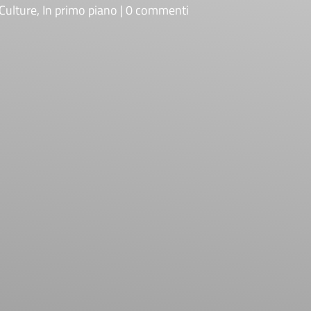
Culture
,
In primo piano
0 commenti