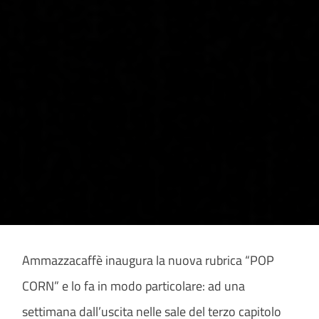
Ammazzacaffè inaugura la nuova rubrica “POP
CORN” e lo fa in modo particolare: ad una
settimana dall’uscita nelle sale del terzo capitolo