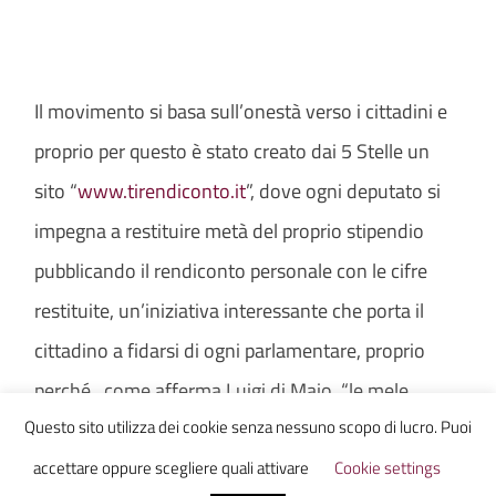
Il movimento si basa sull’onestà verso i cittadini e
proprio per questo è stato creato dai 5 Stelle un
sito “
www.tirendiconto.it
”, dove ogni deputato si
impegna a restituire metà del proprio stipendio
pubblicando il rendiconto personale con le cifre
restituite, un’iniziativa interessante che porta il
cittadino a fidarsi di ogni parlamentare, proprio
perché, come afferma Luigi di Maio, “le mele
Questo sito utilizza dei cookie senza nessuno scopo di lucro. Puoi
marce ci sono ovunque”.
accettare oppure scegliere quali attivare
Cookie settings
Già, perchè proprio qualche giorno fa tramite il