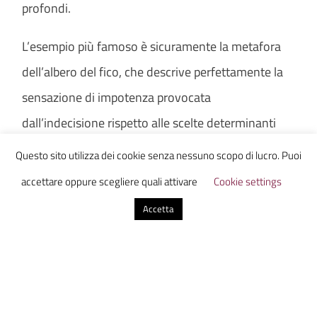
profondi.
L’esempio più famoso è sicuramente la metafora
dell’albero del fico, che descrive perfettamente la
sensazione di impotenza provocata
dall’indecisione rispetto alle scelte determinanti
che inevitabilmente ognuno di noi è costretto a
Questo sito utilizza dei cookie senza nessuno scopo di lucro. Puoi
fare. Esther vede la sua vita diramarsi come un
accettare oppure scegliere quali attivare
Cookie settings
albero di fico, in cui ogni frutto rappresenta un
Accetta
possibile futuro meraviglioso che la attende. Come
se fosse seduta sotto l’albero, la protagonista è
angosciata dall’indecisione rispetto al fico da
cogliere, consapevole che sceglierne uno vuol dire