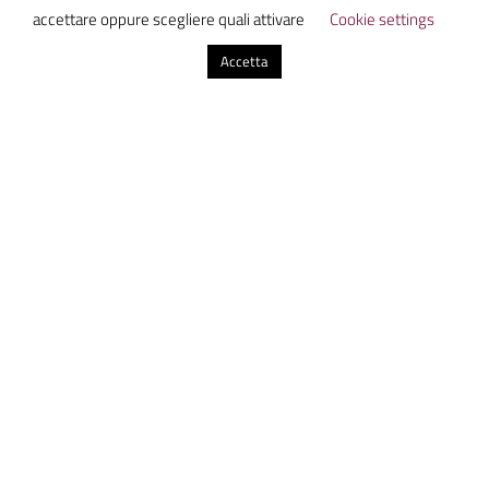
follia, quando poggia la penna sulla
accettare oppure scegliere quali attivare
Cookie settings
carta.
Lasciate ogne speranza o voi ch'intrate.
Accetta
0 commenti
Invia un commento
Il tuo indirizzo email non sarà pubblicato.
I campi
obbligatori sono contrassegnati
*